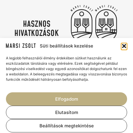
HASZNOS
HIVATKOZÁSOK
Adatvédelmi irányelvek
Süti szabályzat
Süti beállítások kezelése
Kapcsolat
Marsi Zsolt Catering & Az Udvar
A legjobb felhasználói élmény érdekében sütiket használunk az
eszközadatok tárolására vagy elérésére. Ezek segítségével például
Élmények, ízek és gondtalan
böngészési viselkedést vagy egyedi azonosítókat dolgozhatunk fel ezen
vendéglátás
a weboldalon. A beleegyezés megtagadása vagy visszavonása bizonyos
funkciók működését hátrányosan befolyásolhatja.
Elfogadom
Elutasítom
© 2026 - MARSI ZSOLT
Beállítások megtekintése
CATERING & AZ UDVAR. MINDEN
JOG FENNTARTVA.