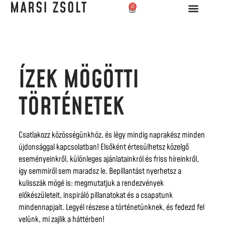
0
ÍZEK MÖGÖTTI
TÖRTÉNETEK
Csatlakozz közösségünkhöz, és légy mindig naprakész minden
újdonsággal kapcsolatban! Elsőként értesülhetsz közelgő
eseményeinkről, különleges ajánlatainkról és friss híreinkről,
így semmiről sem maradsz le. Bepillantást nyerhetsz a
kulisszák mögé is: megmutatjuk a rendezvények
előkészületeit, inspiráló pillanatokat és a csapatunk
mindennapjait. Legyél részese a történetünknek, és fedezd fel
velünk, mi zajlik a háttérben!