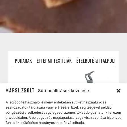
KÖZÖK
POHARAK
ÉTTERMI TEXTÍLIÁK
ÉTELBÜFÉ & ITALPULT ESZ
Süti beállítások kezelése
A legjobb felhasználói élmény érdekében sütiket használunk az
eszközadatok tárolására vagy elérésére. Ezek segítségével például
böngészési viselkedést vagy egyedi azonosítókat dolgozhatunk fel ezen
Feltéthűtő Ilsa 9x GN 1/3
Botmixer nagy Robot
a weboldalon. A beleegyezés megtagadása vagy visszavonása bizonyos
coupe MP350 V.V. ultra
funkciók működését hátrányosan befolyásolhatja.