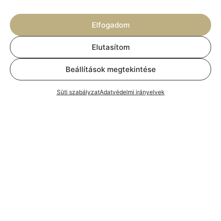
KOSÁRBA TESZEM
KOSÁRBA TESZEM
Elfogadom
Elutasítom
Beállítások megtekintése
Süti szabályzat
Adatvédelmi irányelvek
Turmixgép Philips Pro
Vákuum csomagoló Orved
Blend 5 HR 2162
evox 30
KOSÁRBA TESZEM
KOSÁRBA TESZEM