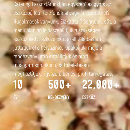
Catering Eszköztárunkban egyszerű és gyors az
eszközbérlés. Telefonálnál vagy írni szeretnél?
Rugalmasak vagyunk. Elakadtál? Segítünk, sőt, a
menü alapján is összeállítjuk a szükséges
eszközöket. Eszközeinket szállítóládákban
juttatjuk el a helyszínre, kipakoljuk, majd a
rendezvény után elszállítjuk és profi
mosogatósorunkon újra tökéletesen
megtisztítjuk. Egyszerű bérlés, profi támogatás.
10
500
+
22,000
+
ÉV
RENDEZVÉNY
ESZKÖZ