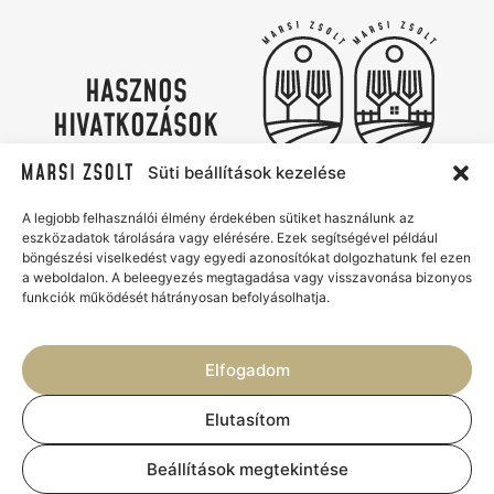
HASZNOS
HIVATKOZÁSOK
Adatvédelmi irányelvek
Süti szabályzat
Süti beállítások kezelése
Kapcsolat
Marsi Zsolt Catering & Az Udvar
A legjobb felhasználói élmény érdekében sütiket használunk az
eszközadatok tárolására vagy elérésére. Ezek segítségével például
Élmények, ízek és gondtalan
böngészési viselkedést vagy egyedi azonosítókat dolgozhatunk fel ezen
vendéglátás
a weboldalon. A beleegyezés megtagadása vagy visszavonása bizonyos
funkciók működését hátrányosan befolyásolhatja.
Elfogadom
Elutasítom
© 2026 - MARSI ZSOLT
Beállítások megtekintése
CATERING & AZ UDVAR. MINDEN