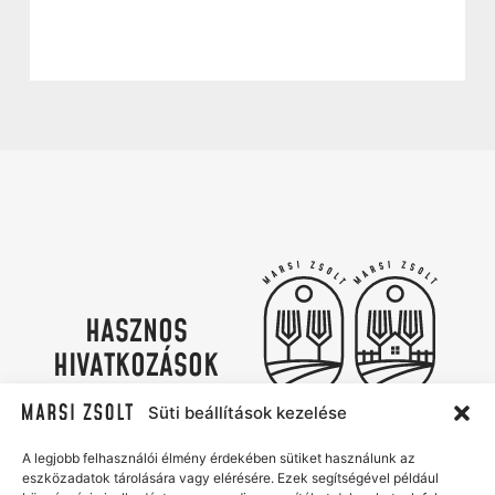
HASZNOS
HIVATKOZÁSOK
Adatvédelmi irányelvek
Süti szabályzat
Süti beállítások kezelése
Kapcsolat
Marsi Zsolt Catering & Az Udvar
A legjobb felhasználói élmény érdekében sütiket használunk az
eszközadatok tárolására vagy elérésére. Ezek segítségével például
Élmények, ízek és gondtalan