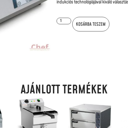
indukciós technológiájával kiváló választá
KOSÁRBA TESZEM
AJÁNLOTT TERMÉKEK