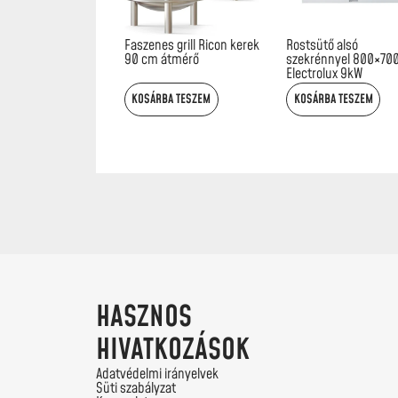
Faszenes grill Ricon kerek
Rostsütő alsó
90 cm átmérő
szekrénnyel 800×70
Electrolux 9kW
KOSÁRBA TESZEM
KOSÁRBA TESZEM
HASZNOS
HIVATKOZÁSOK
Adatvédelmi irányelvek
Süti szabályzat