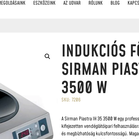
MEGOLDÁSAINK
ESZKÖZEINK
AZ UDVAR
RÓLUNK
BLOG
KAPC
INDUKCIÓS F
SIRMAN PIAS
3500 W
SKU: 7206
A Sirman Piastra IH 35 3500 W egy professz
kifejezetten vendéglátóipari felhasználás
és megbízhatóság kulcsfontosságú. Magas