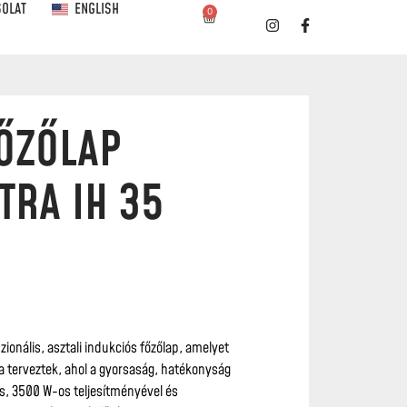
SOLAT
ENGLISH
0
ŐZŐLAP
TRA IH 35
ionális, asztali indukciós főzőlap, amelyet
ra terveztek, ahol a gyorsaság, hatékonyság
, 3500 W-os teljesítményével és