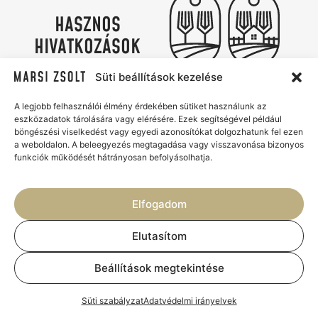
HASZNOS
HIVATKOZÁSOK
Adatvédelmi irányelvek
Süti szabályzat
Süti beállítások kezelése
Kapcsolat
Marsi Zsolt Catering & Az Udvar
A legjobb felhasználói élmény érdekében sütiket használunk az
eszközadatok tárolására vagy elérésére. Ezek segítségével például
Élmények, ízek és gondtalan
böngészési viselkedést vagy egyedi azonosítókat dolgozhatunk fel ezen
vendéglátás
a weboldalon. A beleegyezés megtagadása vagy visszavonása bizonyos
funkciók működését hátrányosan befolyásolhatja.
Elfogadom
Elutasítom
© 2026 - MARSI ZSOLT
Beállítások megtekintése
CATERING & AZ UDVAR. MINDEN
JOG FENNTARTVA.
Süti szabályzat
Adatvédelmi irányelvek