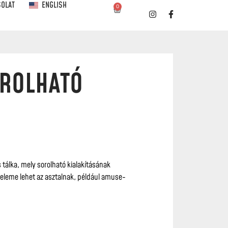
SOLAT
ENGLISH
0
OROLHATÓ
tálka, mely sorolható kialakításának
eleme lehet az asztalnak, például amuse-