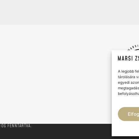
A legjobb f
tárolására 
egyedi azon
megtagadás
befolyásolha
Elfo
JOG FENNTARTVA.