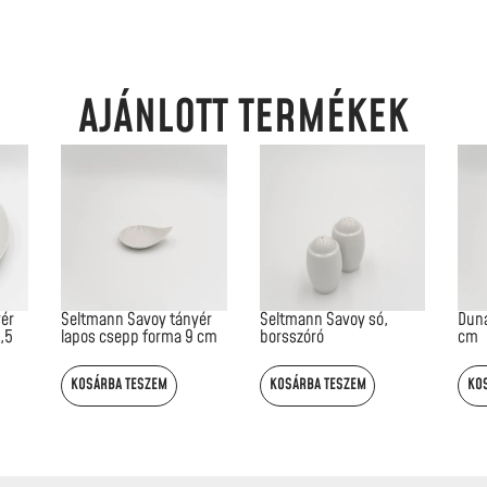
AJÁNLOTT TERMÉKEK
ér
Seltmann Savoy tányér
Seltmann Savoy só,
Duna
,5
lapos csepp forma 9 cm
borsszóró
cm
KOSÁRBA TESZEM
KOSÁRBA TESZEM
KO