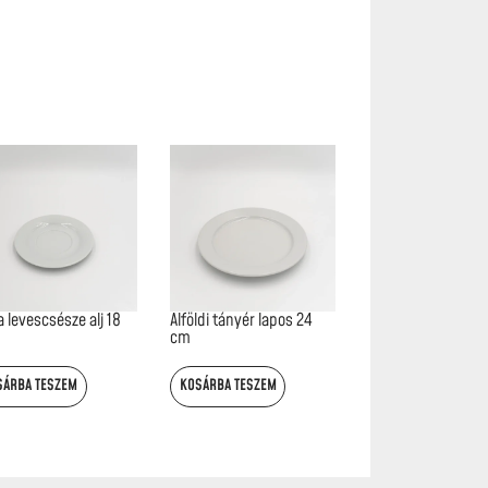
 levescsésze alj 18
Alföldi tányér lapos 24
cm
SÁRBA TESZEM
KOSÁRBA TESZEM