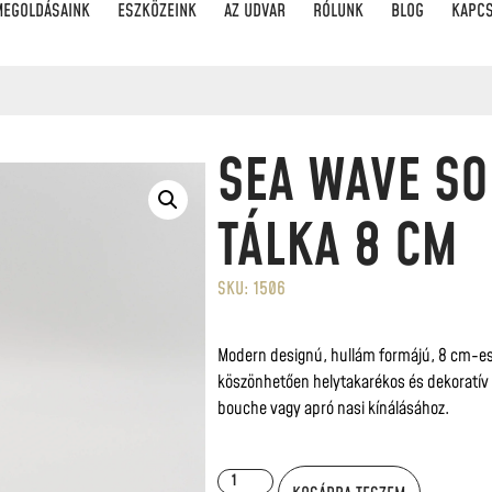
MEGOLDÁSAINK
ESZKÖZEINK
AZ UDVAR
RÓLUNK
BLOG
KAPC
SEA WAVE S
TÁLKA 8 CM
SKU: 1506
Modern designú, hullám formájú, 8 cm-es 
köszönhetően helytakarékos és dekoratív 
bouche vagy apró nasi kínálásához.