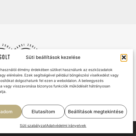
Süti beállítások kezelése
elhasználói élmény érdekében sütiket használunk az eszközadatok
vagy elérésére. Ezek segítségével például böngészési viselkedést vagy
osítókat dolgozhatunk fel ezen a weboldalon. A beleegyezés
a vagy visszavonása bizonyos funkciók működését hátrányosan
tja.
Marsi Zsolt Catering & Az Udvar
Élmények, ízek és gondtalan vendéglátás
gadom
Elutasítom
Beállítások megtekintése
Süti szabályzat
Adatvédelmi irányelvek