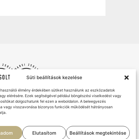
Süti beállítások kezelése
elhasználói élmény érdekében sütiket használunk az eszközadatok
vagy elérésére. Ezek segítségével például böngészési viselkedést vagy
osítókat dolgozhatunk fel ezen a weboldalon. A beleegyezés
a vagy visszavonása bizonyos funkciók működését hátrányosan
tja.
Marsi Zsolt Catering & Az Udvar
Élmények, ízek és gondtalan vendéglátás
gadom
Elutasítom
Beállítások megtekintése