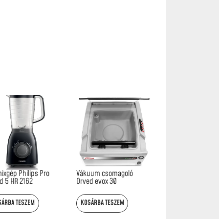
ixgép Philips Pro
Vákuum csomagoló
d 5 HR 2162
Orved evox 30
SÁRBA TESZEM
KOSÁRBA TESZEM