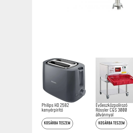
Philips HD 2582
Evőeszközpolírozó
kenyérpirító
Rössler C&S 3000
állvánnyal
KOSÁRBA TESZEM
KOSÁRBA TESZEM