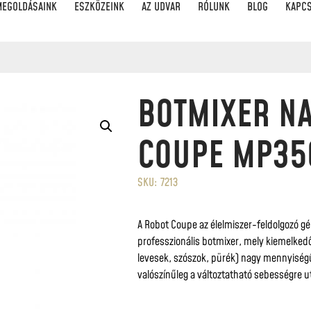
MEGOLDÁSAINK
ESZKÖZEINK
AZ UDVAR
RÓLUNK
BLOG
KAPC
BOTMIXER N
COUPE MP350
SKU: 7213
A Robot Coupe az élelmiszer-feldolgozó gép
professzionális botmixer, mely kiemelkedő 
levesek, szószok, pürék) nagy mennyiségű
valószínűleg a változtatható sebességre ut