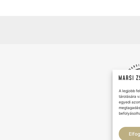
A legjobb f
tárolására 
egyedi azon
megtagadás
befolyásolha
Elfo