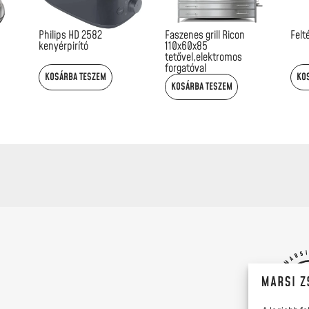
Philips HD 2582
Faszenes grill Ricon
Felt
kenyérpirító
110x60x85
tetővel,elektromos
forgatóval
KOSÁRBA TESZEM
KO
KOSÁRBA TESZEM